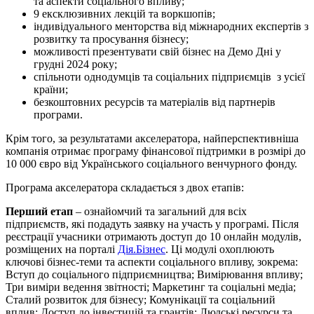
та аспекти соціального впливу;
9 ексклюзивних лекцій та воркшопів;
індивідуального менторства від міжнародних експертів з
розвитку та просування бізнесу;
можливості презентувати свій бізнес на Демо Дні у
грудні 2024 року;
спільноти однодумців та соціальних підприємців з усієї
країни;
безкоштовних ресурсів та матеріалів від партнерів
програми.
Крім того, за результатами акселератора, найперспективніша
компанія отримає програму фінансової підтримки в розмірі до
10 000 євро від Українського соціального венчурного фонду.
Програма акселератора складається з двох етапів:
Перший етап
– ознайомчий та загальний для всіх
підприємств, які подадуть заявку на участь у програмі. Після
реєстрації учасники отримають доступ до 10 онлайн модулів,
розміщених на порталі
Дія.Бізнес
. Ці модулі охоплюють
ключові бізнес-теми та аспекти соціального впливу, зокрема:
Вступ до соціального підприємництва; Вимірювання впливу;
Три виміри ведення звітності; Маркетинг та соціальні медіа;
Сталий розвиток для бізнесу; Комунікації та соціальний
вплив; Доступ до інвестицій та грантів; Людські ресурси та