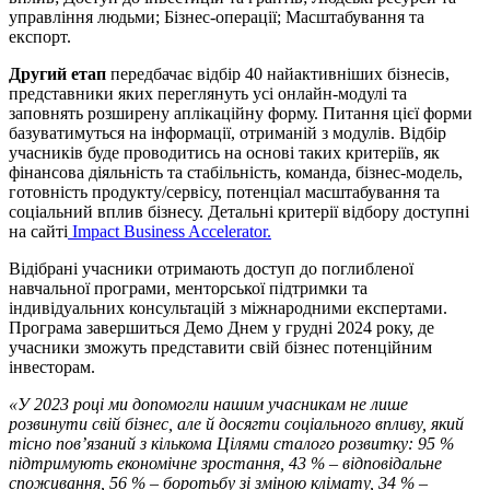
управління людьми; Бізнес-операції; Масштабування та
експорт.
Другий етап
передбачає відбір 40 найактивніших бізнесів,
представники яких переглянуть усі онлайн-модулі та
заповнять розширену аплікаційну форму. Питання цієї форми
базуватимуться на інформації, отриманій з модулів. Відбір
учасників буде проводитись на основі таких критеріїв, як
фінансова діяльність та стабільність, команда, бізнес-модель,
готовність продукту/сервісу, потенціал масштабування та
соціальний вплив бізнесу. Детальні критерії відбору доступні
на сайті
Impact Business Accelerator.
Відібрані учасники отримають доступ до поглибленої
навчальної програми, менторської підтримки та
індивідуальних консультацій з міжнародними експертами.
Програма завершиться Демо Днем у грудні 2024 року, де
учасники зможуть представити свій бізнес потенційним
інвесторам.
«
У 2023 році ми допомогли нашим учасникам не лише
розвинути свій бізнес, але й досягти соціального впливу, який
тісно пов’язаний з кількома Цілями сталого розвитку: 95 %
підтримують економічне зростання, 43 % – відповідальне
споживання, 56 % – боротьбу зі зміною клімату, 34 % –