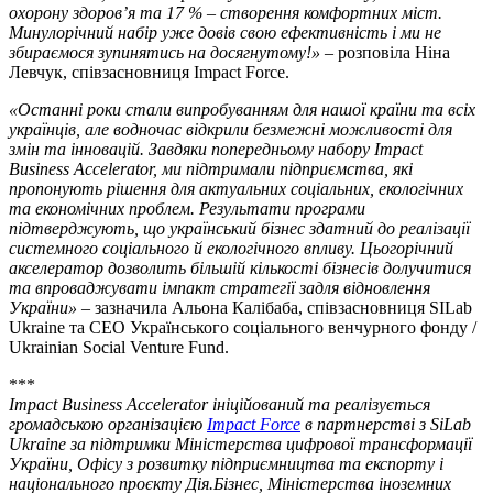
охорону здоров’я та 17 % – створення комфортних міст.
Минулорічний набір уже довів свою ефективність і ми не
збираємося зупинятись на досягнутому!
»
– розповіла Ніна
Левчук, співзасновниця Impact Force.
«
Останні роки стали випробуванням для нашої країни та всіх
українців, але водночас відкрили безмежні можливості для
змін та інновацій. Завдяки попередньому набору Impact
Business
Accelerator
, ми підтримали підприємства, які
пропонують рішення для актуальних соціальних, екологічних
та економічних проблем. Результати програми
підтверджують, що український бізнес здатний до реалізації
системного соціального й екологічного впливу. Цьогорічний
акселератор дозволить більшій кількості бізнесів долучитися
та впроваджувати імпакт стратегії задля відновлення
України
»
– зазначила Альона Калібаба, співзасновниця SILab
Ukraine та СЕО Українського соціального венчурного фонду /
Ukrainian Social Venture Fund.
***
Impact Business Accelerator ініційований та реалізується
громадською організацією
Impact Force
в партнерстві з SiLab
Ukraine за підтримки Міністерства цифрової трансформації
України, Офісу з розвитку підприємництва та експорту і
національного проєкту Дія.Бізнес, Міністерства іноземних