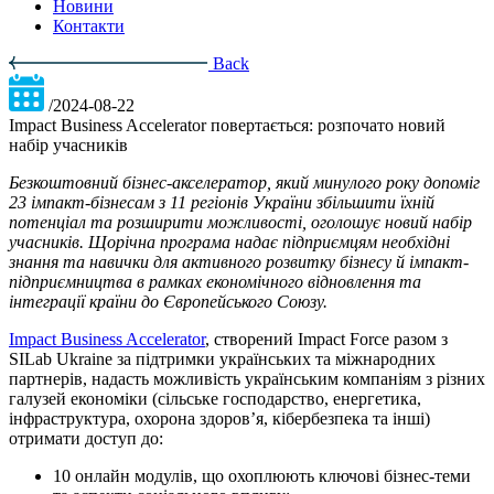
Новини
Контакти
Back
/2024-08-22
Impact Business Accelerator повертається: розпочато новий
набір учасників
Безкоштовний бізнес-акселератор, який минулого року допоміг
23 імпакт-бізнесам з 11 регіонів України збільшити їхній
потенціал та розширити можливості, оголошує новий набір
учасників. Щорічна програма надає підприємцям необхідні
знання та навички для активного розвитку бізнесу й імпакт-
підприємництва в рамках економічного відновлення та
інтеграції країни до Європейського Союзу.
Impact Business Accelerator
, створений Impact Force разом з
SILab Ukraine за підтримки українських та міжнародних
партнерів, надасть можливість українським компаніям з різних
галузей економіки (сільське господарство, енергетика,
інфраструктура, охорона здоров’я, кібербезпека та інші)
отримати доступ до:
10 онлайн модулів, що охоплюють ключові бізнес-теми