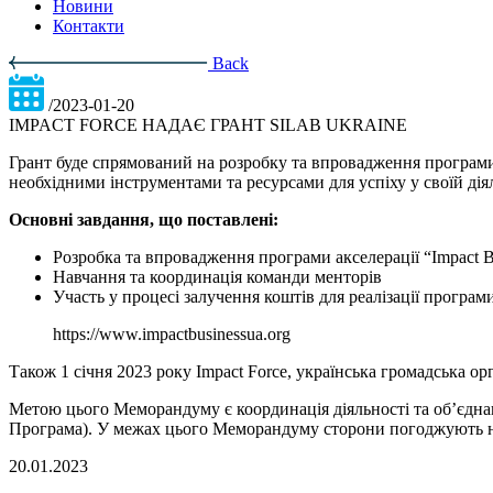
Новини
Контакти
Back
/2023-01-20
IMPACT FORCE НАДАЄ ГРАНТ SILAB UKRAINE
Грант буде спрямований на розробку та впровадження програми 
необхідними інструментами та ресурсами для успіху у своїй дія
Основні завдання, що поставлені:
Розробка та впровадження програми акселерації “Impact Bu
Навчання та координація команди менторів
Участь у процесі залучення коштів для реалізації програм
https://www.impactbusinessua.org
Також 1 січня 2023 року Impact Force, українська громадська о
Метою цього Меморандуму є координація діяльності та об’єднанн
Програма). У межах цього Меморандуму сторони погоджують нап
20.01.2023