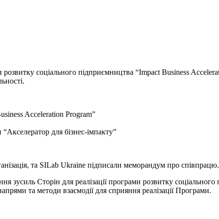
розвитку соціального підприємництва “Impact Business Accelerat
льності.
siness Acceleration Program”
и “Акселератор для бізнес-імпакту”
рганізація, та SILab Ukraine підписали меморандум про співпрацю.
я зусиль Сторін для реалізації програми розвитку соціального п
рями та методи взаємодії для сприяння реалізації Програми.