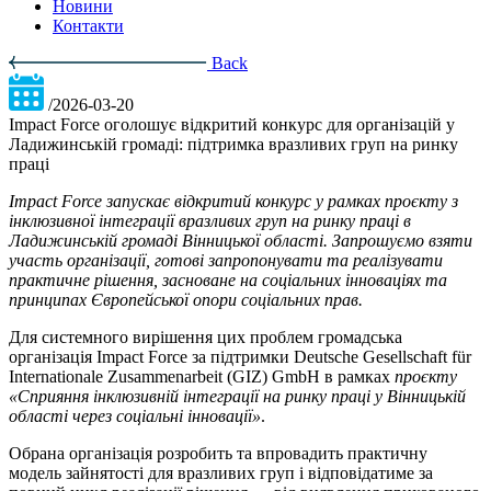
Новини
Контакти
Back
/2026-03-20
Impact Force оголошує відкритий конкурс для організацій у
Ладижинській громаді: підтримка вразливих груп на ринку
праці
Impact Force запускає відкритий конкурс у рамках проєкту з
інклюзивної інтеграції вразливих груп на ринку праці в
Ладижинській громаді Вінницької області. Запрошуємо взяти
участь організації, готові запропонувати та реалізувати
практичне рішення, засноване на соціальних інноваціях та
принципах Європейської опори соціальних прав.
Для системного вирішення цих проблем громадська
організація Impact Force за підтримки Deutsche Gesellschaft für
Internationale Zusammenarbeit (GIZ) GmbH в рамках
проєкту
«Сприяння інклюзивній інтеграції на ринку праці у Вінницькій
області через соціальні інновації»
.
Обрана організація розробить та впровадить практичну
модель зайнятості для вразливих груп і відповідатиме за