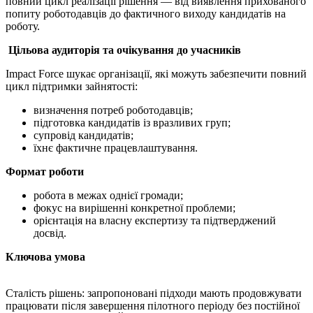
повний цикл реалізації рішення — від виявлення прихованого
попиту роботодавців до фактичного виходу кандидатів на
роботу.
Цільова аудиторія та очікування до учасників
Impact Force шукає організації, які можуть забезпечити повний
цикл підтримки зайнятості:
визначення потреб роботодавців;
підготовка кандидатів із вразливих груп;
супровід кандидатів;
їхнє фактичне працевлаштування.
Формат роботи
робота в межах однієї громади;
фокус на вирішенні конкретної проблеми;
орієнтація на власну експертизу та підтверджений
досвід.
Ключова умова
Сталiсть рішень: запропоновані підходи мають продовжувати
працювати після завершення пілотного періоду без постійної