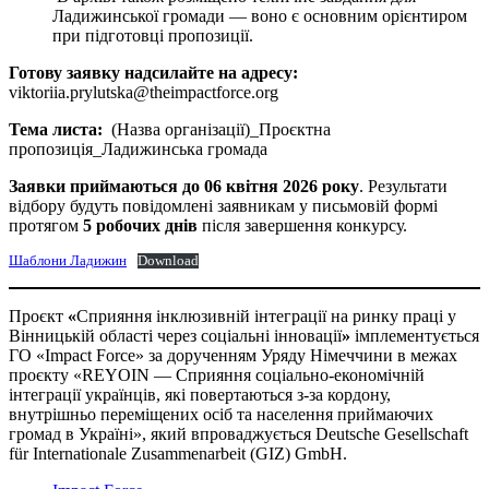
Ладижинської громади — воно є основним орієнтиром
при підготовці пропозиції.
Готову заявку надсилайте на адресу:
viktoriia.prylutska@theimpactforce.org
Тема листа:
(Назва організації)_Проєктна
пропозиція_Ладижинська громада
Заявки приймаються до 06 квітня 2026 року
. Результати
відбору будуть повідомлені заявникам у письмовій формі
протягом
5 робочих днів
після завершення конкурсу.
Шаблони Ладижин
Download
Проєкт
«
Сприяння інклюзивній інтеграції на ринку праці у
Вінницькій області через соціальні інновації
»
імплементується
ГО «Impact Force» за дорученням Уряду Німеччини в межах
проєкту «REYOIN — Cприяння соціально-економічній
інтеграції українців, які повертаються з-за кордону,
внутрішньо переміщених осіб та населення приймаючих
громад в Україні», який впроваджується Deutsche Gesellschaft
für Internationale Zusammenarbeit (GIZ) GmbH.