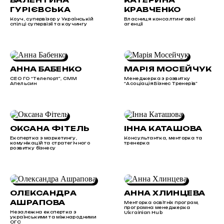
ГУРІЄВСЬКА
КРАВЧЕНКО
Коуч, супервізор у Українській
Власниця консалтингової
спілці супервізії та коучингу
агенції
АННА БАБЕНКО
МАРІЯ МОСЕЙЧУК
СЕО ГО “Телепорт”, СММ
Менеджерка з розвитку
Апельсин
“Асоціація Бізнес Тренерів”
ОКСАНА ФІТЕЛЬ
ІННА КАТАШОВА
Експертка з маркетингу,
Консультантка, менторка та
комунікацій та стратегічного
тренерка
розвитку бізнесу
ОЛЕКСАНДРА
АННА ХЛИНЦЕВА
АШРАПОВА
Менторка освітніх програм,
програмна менеджерка
Незалежна експертка з
Ukrainian Hub
українськими та міжнародними
ОГС