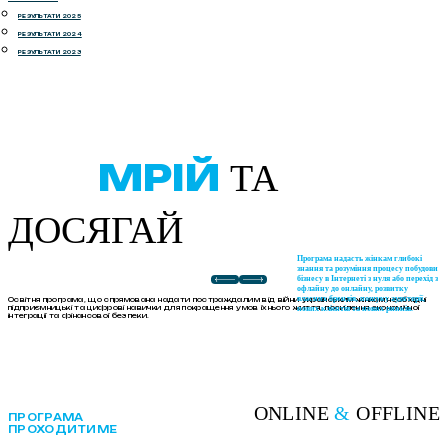
РЕЗУЛЬТАТИ 2025
РЕЗУЛЬТАТИ 2024
РЕЗУЛЬТАТИ 2023
МРІЙ
ТА
ДОСЯГАЙ
Програма надасть жінкам глибокі
знання та розуміння процесу побудови
бізнесу в Інтернеті з нуля або перехід з
офлайну до онлайну, розвитку
власних брендів, пошуку аудиторії,
Освітня програма, що спрямована надати постраждалим від війни українським жінкам необхідні
підприємницькі та цифрові навички для покращення умов їхнього життя, посилення економічної
нових клієнтів та нових ринків.
інтеграції та фінансової безпеки.
ONLINE
&
OFFLINE
ПРОГРАМА
ПРОХОДИТИМЕ