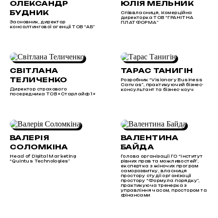
ОЛЕКСАНДР
ЮЛІЯ МЕЛЬНИК
БУДНИК
Співвласниця, Комерційна
директорка ТОВ “ГРАНІТНА
Засновник, директор
ПЛАТФОРМА”
консалтингової агенції ТОВ “АБ”
СВІТЛАНА
ТАРАС ТАНИГІН
ТЕЛИЧЕНКО
Розробник “Visionary Business
Canvas”, практикуючий бізнес-
Директор страхового
консультант та бізнес-коуч
посередника ТОВ «Старлайф 1»
ВАЛЕРІЯ
ВАЛЕНТИНА
СОЛОМКІНА
БАЙДА
Head of Digital Marketing
Голова організації ГО “Інститут
“Quintus Technologies”
рівних прав та можливостей”,
експертка з жіночих програм
саморозвитку, власниця
простору студії організації
простору “Формула порядку”,
практикуюча тренерка з
управління часом, простором та
фінансами