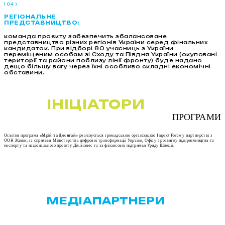
04
РЕГІОНАЛЬНЕ
ПРЕДСТАВНИЦТВО:
команда проєкту забезпечить збалансоване
представництво різних регіонів України серед фінальних
кандидаток. При відборі 80 учасниць з України
переміщеним особам зі Сходу та Півдня України (окуповані
території та райони поблизу лінії фронту) буде надано
дещо більшу вагу через їхні особливо складні економічні
обставини.
ІНІЦІАТОРИ
ПРОГРАМИ
Освітня програма
«Мрій та Досягай»
реалізується громадською організацією Impact Force у партнерстві з
ООН Жінки, за сприяння Міністерства цифрової трансформації України, Офісу з розвитку підприємництва та
експорту та національного проєкту Дія.Бізнес та за фінансової підтримки Уряду Швеції.
МЕДІАПАРТНЕРИ