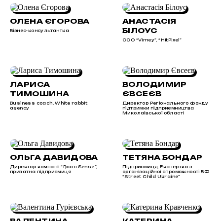
ОЛЕНА ЄГОРОВА
АНАСТАСІЯ
БІЛОУС
Бізнес-консультантка
ССО “Vimey”, “HitPixel”
ЛАРИСА
ВОЛОДИМИР
ТИМОШИНА
ЄВСЕЄВ
Business coach, White rabbit
Директор Регіонального фонду
agency
підтримки підприємництва
Миколаївської області
ОЛЬГА ДАВИДОВА
ТЕТЯНА БОНДАР
Директор компанії “ГрантSense”,
Підприємиця, Експертка з
приватна підприємиця
організаційної спроможності БФ
“Street Child Ukraine”
ВАЛЕНТИНА
КАТЕРИНА