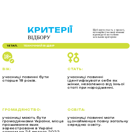
КРИТЕРІЇ
Щоб взяти участь у проєкті,
потенційні учасниці повинні
відповідати наступним
ВІДБОРУ
загальним критеріям:
1 ЕТАП.
ТЕХНІЧНИЙ ВІДБІР
ВІК:
СТАТЬ:
учасниці повинні бути
учасниці повинні
старше 18 років.
ідентифікувати себе як
жінки, незалежно від їхньої
статі при народженні.
ГРОМАДЯНСТВО:
ОСВІТА:
учасниці мають бути
учасниці повинні мати
громадянками України, місце
щонайменше повну загальну
проживання яких
середню освіту.
зареєстроване в Україні
станом на 24 лютого 2022