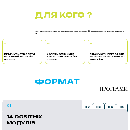
ДЛЯ КОГО ?
Програма орієнтована на українських жінок старше 18 років, які постраждали від війни
та:
01
02
03
ПРАГНУТЬ СТВОРИТИ
ХОЧУТЬ ЗМІЦНИТИ
ПЛАНУЮТЬ ПЕРЕВЕСТИ
ВЛАСНИЙ ОНЛАЙН-
АКТИВНИЙ ОНЛАЙН-
СВІЙ ОФЛАЙН-БІЗНЕС В
БІЗНЕС
БІЗНЕС
ОНЛАЙН
ФОРМАТ
ПРОГРАМИ
01
02
03
04
05
14 ОСВІТНІХ
МОДУЛІВ