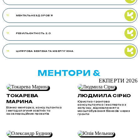
МЕНТАЛЬНЕ ЗДОРОВ’Я
12
РЕЗИЛЬЄНТНІСТЬ 2.0
13
ЦИФРОВА БЕЗПЕКА ТА КІБЕРГІГІЄНА
14
МЕНТОРИ &
ЕКПЕРТИ 2026
ТОКАРЕВА
ЛЮДМИЛА СІРКО
МАРИНА
Юристка-грантова
консультантка і експертка з
Бізнес-менторка, консультантка
запуску, відновлення та
і методологиня освітніх та
масштабування бізнесів через
акселераційних проєктів
гранти