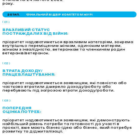
року.
2 ЕТАП.
ФІНАЛЬНИЙ ВІДБІР КОМІТЕТОМ ЖУРІ
01
ВРАЗЛИВИЙ СТАТУС
ПОСТРАЖДАЛИХ ВІД ВІЙНИ:
пріоритет надаватиметься вразливим категоріям, зокрема
внутрішньо переміщеним жінкам, одиноким матерям,
жінкам з інвалідністю, ветеранкам та членкиням родин
ветеранів/ветеранок.
02
ВТРАТА ДОХОДУ/
ПРАЦЕВЛАШТУВАННЯ:
пріоритет надаватиметься заявницям, які повністю або
частково втратили джерело доходу/роботу або
перебувають під загрозою втрати доходу/роботи.
03
ПОПЕРЕДНЯ
ОЦІНКА ПОТРЕБ:
пріоритет надаватиметься заявницям, які демонструють
найбільший рівень потреби та готовності до участі в
проєкті, вже мають бізнес-ідею або бізнес, який потребує
розвитку та діджиталізації.