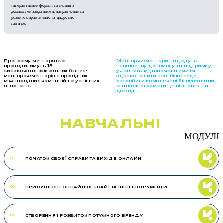
Інтерактивний формат навчання з
домашніми завданнями, направлений на
розвиток практичних та цифрових
навичок
Програму менторства
Менторки/ментори нададуть
проводитимуть 15
неоціненну допомогу та підтримку
висококваліфікованих бізнес-
учасницям, допомагаючи їм
менторок/менторів з провідних
вдосконалити свої бізнес-ідеї,
міжнародних компаній та успішних
розробити комплексні бізнес-плани,
стартапів.
а також отримати цінні знання та
досвід.
НАВЧАЛЬНІ
МОДУЛІ
ПОЧАТОК СВОЄЇ СПРАВИ ТА ВИХІД В ОНЛАЙН
01
ПРИСУТНІСТЬ ОНЛАЙН: ВЕБСАЙТ ТА ІНШІ ІНСТРУМЕНТИ
02
СТВОРЕННЯ І РОЗВИТОК ПОТУЖНОГО БРЕНДУ
03