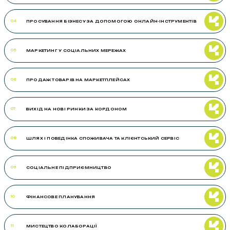
ПРОСУВАННЯ БІЗНЕСУ ЗА ДОПОМОГОЮ ОНЛАЙН-ІНСТРУМЕНТІВ
04
МАРКЕТИНГ У СОЦІАЛЬНИХ МЕРЕЖАХ
05
ПРОДАЖ ТОВАРІВ НА МАРКЕТПЛЕЙСАХ
06
ВИХІД НА НОВІ РИНКИ ЗА КОРДОНОМ
07
ШЛЯХ І ПОВЕДІНКА СПОЖИВАЧА ТА КЛІЄНТСЬКИЙ СЕРВІС
08
СОЦІАЛЬНЕ ПІДПРИЄМНИЦТВО
09
ФІНАНСОВЕ ПЛАНУВАННЯ
10
МИСТЕЦТВО КОЛАБОРАЦІЇ
11